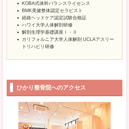
KOBA式体幹バランスライセンス
お身体の状態、施術に関してしっかりお話しさせて
BMK美健整体認定セラピスト
いただいています。
経絡ヘッドケア認定試験合格証
どんなお悩みでも、改善に向けてお手伝いさせてい
ハワイ大学人体解剖研修
ただいています。
解剖生理学基礎講座Ⅰ・Ⅱ
お気軽にお問合せください。心よりお待ちしており
カリフォルニア大学人体解剖
UCLAアスリー
ます。
トリハビリ研修
ひかり整骨院へのアクセス