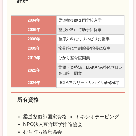
経歴
のことを学ぼう・治せるようになろうと この業界へ
10代の頃飛び込むことにしました。
20代前半は、有名整形外科にてスパルタ指導を受
2004年
柔道整復師専門学校入学
け、 その後も整形外科や接骨院にて手技向上のため
2006年
整形外科にて助手に従事
修行の毎日を過ごしました。
2008年
整形外科にてリハビリに従事
治療経験が10年あまりたった頃、やがてこの仕事を
2009年
接骨院にて副院長/院長に従事
天職と思うようになり、 多くの方に信頼してもらえ
る整骨院を自分で持ちたいと、「ひかり整骨院」を
2013年
ひかり整骨院開業
開院することにしたのです。
骨盤・姿勢矯正MAKANA整体サロン
2022年
金山院 開業
これまで多くのお客様にご来院いただきましたが、
2024年
UCLAアスリートリハビリ研修修了
施術の効果を実感していただき、辛そうだった表情
がパッと明るくなるのを見るのが、やりがいです。
所有資格
『お客様に最高の施術がしたい。』
『身体が楽になったと喜んでいただきたい。』
柔道整復師国家資格
キネシオテーピング
そんな思いで施術を行っております。
NPO法人東洋医学推進協会
私が10代の頃に感じたような、診断に疑問を感じる
むち打ち治療協会
ようなことは 当院ではありません。