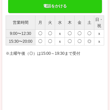
電話をかける
日・
営業時間
月
火
水
木
金
土
祝
9:00〜12:30
◯
◯
ｘ
◯
◯
◯
ｘ
15:30〜20:00
◯
◯
ｘ
◯
◯
◎
ｘ
※土曜午後（◎）は15:00～19:30まで受付