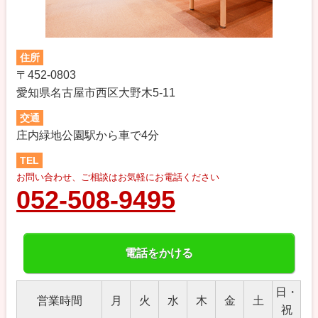
住所
〒452-0803
愛知県名古屋市西区大野木5-11
交通
庄内緑地公園駅から車で4分
TEL
お問い合わせ、ご相談はお気軽にお電話ください
052-508-9495
電話をかける
日・
営業時間
月
火
水
木
金
土
祝